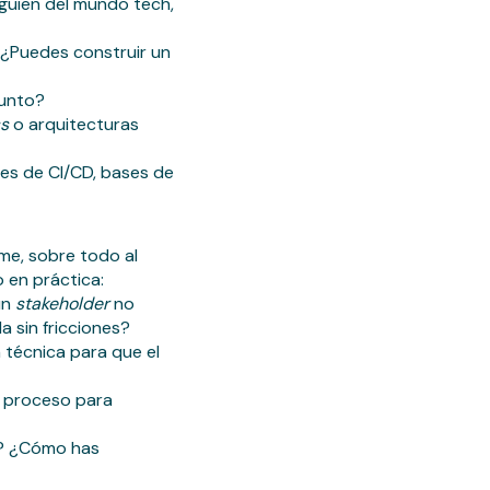
lguien del mundo tech,
 ¿Puedes construir un
punto?
ss
o arquitecturas
nes de CI/CD, bases de
rme, sobre todo al
 en práctica:
un
stakeholder
no
 sin fricciones?
 técnica para que el
tu proceso para
a? ¿Cómo has