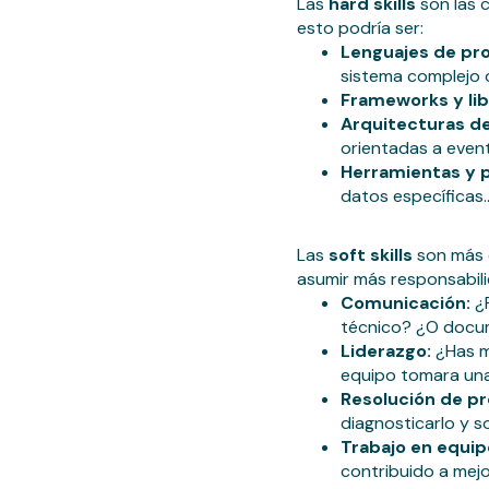
Las
hard skills
son las 
esto podría ser:
Lenguajes de pr
sistema complejo 
Frameworks y lib
Arquitecturas de
orientadas a even
Herramientas y 
datos específicas..
Las
soft skills
son más d
asumir más responsabili
Comunicación:
¿R
técnico? ¿O docum
Liderazgo:
¿Has m
equipo tomara una
Resolución de p
diagnosticarlo y s
Trabajo en equip
contribuido a mejo