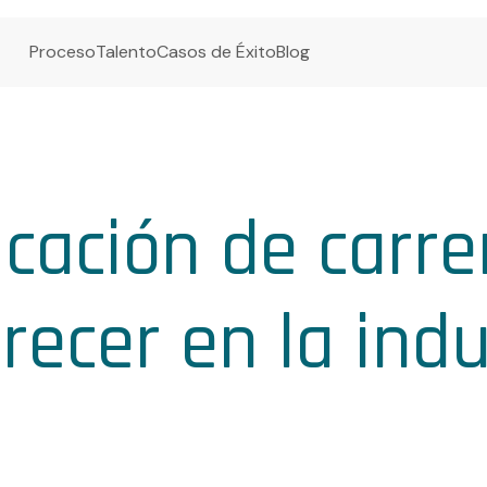
Proceso
Talento
Casos de Éxito
Blog
icación de carre
recer en la indu