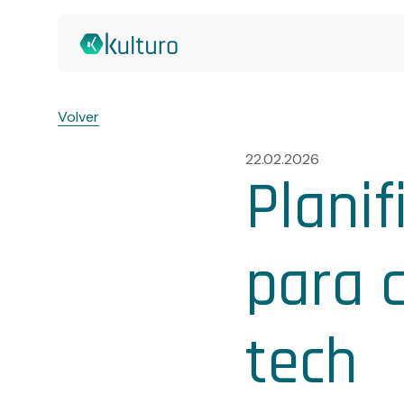
Volver
22.02.2026
Planif
para c
tech