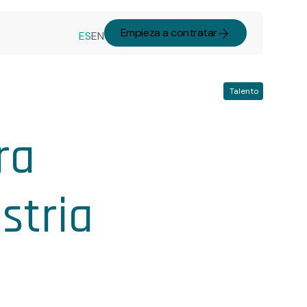
Empieza a contratar
ES
EN
Talento
ra
stria