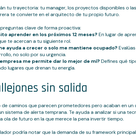
irán tu trayectoria: tu manager, los proyectos disponibles o la
era te convierte en el arquitecto de tu propio futuro.
preguntas clave de forma proactiva:
sito aprender en los próximos 12 meses?
En lugar de apren
ue te acercan a tu siguiente rol.
me ayuda a crecer o solo me mantiene ocupado?
Evalúas
rollo, no solo por su urgencia.
 empresa me permite dar lo mejor de mí?
Defines qué tip
ndo lugares que drenan tu energía.
allejones sin salida
no de caminos que parecen prometedores pero acaban en un ca
n sistema de alerta temprana. Te ayuda a analizar si una te
 ola de futuro en la que merece la pena invertir tiempo.
llador podría notar que la demanda de su framework principal