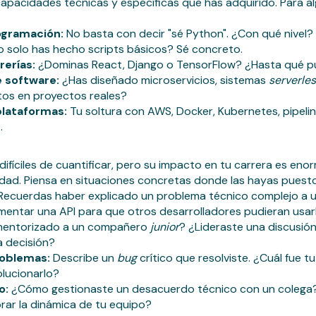
capacidades técnicas y específicas que has adquirido. Para a
ogramación:
No basta con decir "sé Python". ¿Con qué nivel?
o solo has hecho scripts básicos? Sé concreto.
rerías:
¿Dominas React, Django o TensorFlow? ¿Hasta qué 
 software:
¿Has diseñado microservicios, sistemas
serverle
tos en proyectos reales?
plataformas:
Tu soltura con AWS, Docker, Kubernetes, pipeli
.
ifíciles de cuantificar, pero su impacto en tu carrera es eno
dad. Piensa en situaciones concretas donde las hayas puesto
ecuerdas haber explicado un problema técnico complejo a 
entar una API para que otros desarrolladores pudieran usarla
entorizado a un compañero
junior
? ¿Lideraste una discusión
 decisión?
roblemas:
Describe un
bug
crítico que resolviste. ¿Cuál fue 
olucionarlo?
o:
¿Cómo gestionaste un desacuerdo técnico con un coleg
rar la dinámica de tu equipo?