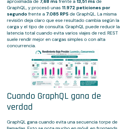
aproximada de
7,68 ms
frente a
13,51 ms
de
GraphQL, y procesó unas
11.972 peticiones por
segundo
frente a
7.085 RPS
de GraphQL. La misma
revisión deja claro que ese resultado cambia según la
carga y el tipo de consulta. GraphQL puede reducir la
latencia total cuando evita varios viajes de red. REST
suele rendir mejor en cargas simples o con alta
concurrencia.
Cuando GraphQL gana de
verdad
GraphQL gana cuando evita una secuencia torpe de
llamadas. Esto se nota mucho en móvil, en frontends