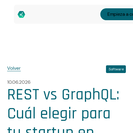
Empieza a c
Volver
Software
10.06.2026
REST vs GraphQL:
Cuál elegir para
tu startup en