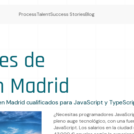
Process
Talent
Success Stories
Blog
es de
n Madrid
n Madrid cualificados para JavaScript y TypeScri
¿Necesitas programadores JavaScrip
pleno auge tecnológico, con una fue
JavaScript. Los salarios en la ciud