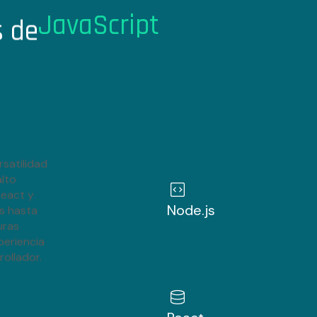
JavaScript
 de
Dev Ops
Tech Lead
AI Engineer
Marketing Specialist
satilidad
alto
Backend
React y
Node.js
es hasta
Full Stack
uras
periencia
rollador.