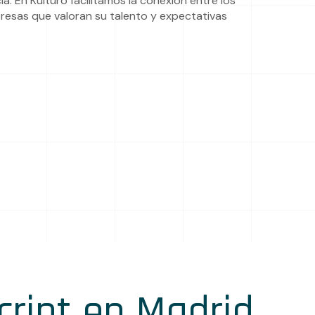
. En Kulturo facilitamos la conexión entre los
presas que valoran su talento y expectativas
ript en Madrid