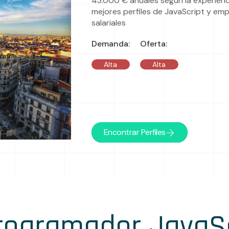
43.000 € anuales según la experiencia
mejores perfiles de JavaScript y em
salariales
Demanda:
Oferta:
Alta
Alta
Encontrar Perfiles
Programador JavaSc