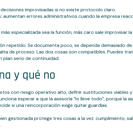
ecisiones improvisadas si no existe protocolo claro.
:
aumentan errores administrativos cuando la empresa reacc
más especializada sea la función, más caro sale improvisar la
rón repetido. Se documenta poco, se depende demasiado de p
lta de proceso. Las dos cosas son compatibles. Puedes tratar
n plan serio de continuidad.
na y qué no
stos con riesgo operativo alto, definir sustituciones viables y
unciona esperar a que la asesoría “lo lleve todo”, porque la a
cide si una reincorporación exige quitar guardias.
bien gestionada protege tres cosas a la vez: cumplimiento, sa
.