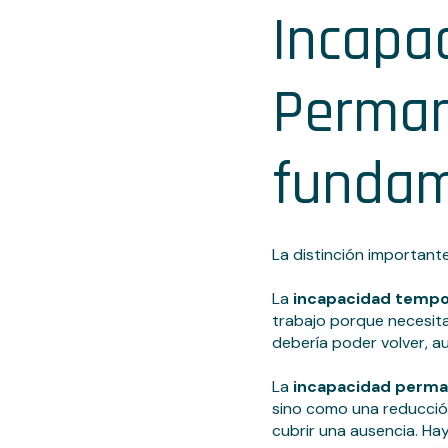
Incapa
Perman
fundam
La distinción important
La
incapacidad tempo
trabajo porque necesita
debería poder volver, 
La
incapacidad perm
sino como una reducción
cubrir una ausencia. Hay