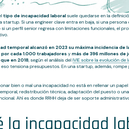
el
tipo de incapacidad laboral
suele quedarse en la definició
 startup. Si una engineer clave entra en baja, si una persona
si un perfil senior regresa con limitaciones funcionales, el pr
ivo.
ad temporal alcanzó en 2023 su máxima incidencia de l
por cada 1.000 trabajadores
y
más de 396 millones de j
que en 2018
, según el análisis del
IVIE sobre la evolución de
 eso tensiona presupuestos. En una startup, además, rompe p
ionar bien o mal una incapacidad no está en rellenar un papel
temporal, redistribución técnica, adaptación del puesto o un
ncional. Ahí es donde RRHH deja de ser soporte administrativ
.
 la incapacidad la