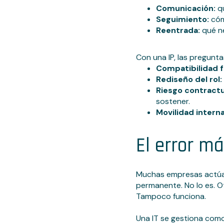
Comunicación:
qu
Seguimiento:
cóm
Reentrada:
qué ne
Con una IP, las pregunt
Compatibilidad f
Rediseño del rol:
Riesgo contractu
sostener.
Movilidad interna
El error m
Muchas empresas actúan 
permanente. No lo es. Ot
Tampoco funciona.
Una IT se gestiona com