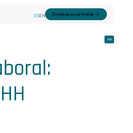
Empieza a contratar
ES
EN
HR
aboral:
RHH