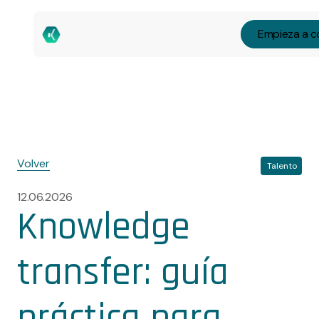
Empieza a c
Volver
Talento
12.06.2026
Knowledge
transfer: guía
práctica para