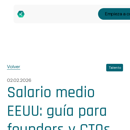
Empieza a c
Volver
Talento
02.02.2026
Salario medio
EEUU: guía para
founders y CTOs