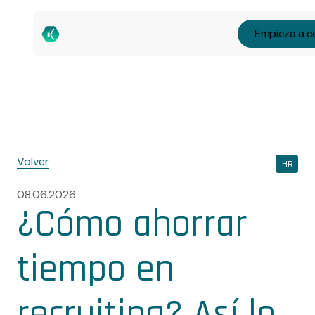
Empieza a c
Volver
HR
08.06.2026
¿Cómo ahorrar
tiempo en
recruiting? Así lo